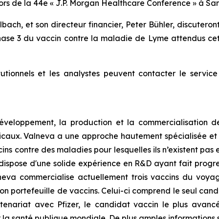
lors de la 44e « J.P. Morgan Healthcare Conference » à San
ch, et son directeur financier, Peter Bühler, discuteront
Phase 3 du vaccin contre la maladie de Lyme attendus ce
itutionnels et les analystes peuvent contacter le servic
développement, la production et la commercialisation d
caux. Valneva a une approche hautement spécialisée et cib
 contre des maladies pour lesquelles ils n’existent pas e
dispose d'une solide expérience en R&D ayant fait progre
lneva commercialise actuellement trois vaccins du voyag
on portefeuille de vaccins. Celui-ci comprend le seul ca
enariat avec Pfizer, le candidat vaccin le plus avanc
a santé publique mondiale. De plus amples informations so