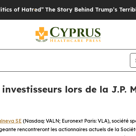
f Hatred”
The Story Behind Trump’s Terrible App
investisseurs lors de la J.P.
alneva SE
(Nasdaq: VALN; Euronext Paris: VLA), société sp
nte rencontreront les actionnaires actuels de la Société e