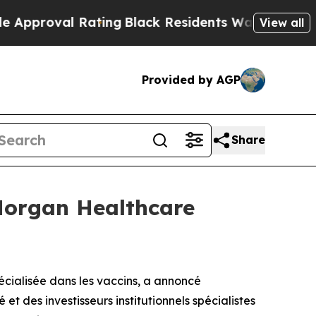
roval Rating
Black Residents Warned of Abusive C
View all
Provided by AGP
Share
 Morgan Healthcare
écialisée dans les vaccins, a annoncé
t des investisseurs institutionnels spécialistes