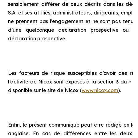
sensiblement différer de ceux décrits dans les décla
S.A. et ses affiliés, administrateurs, dirigeants, empl
ne prennent pas l’engagement et ne sont pas tenus 
d’une quelconque déclaration prospective ou d
déclaration prospective.
Les facteurs de risque susceptibles d’avoir des répe
l’activité de Nicox sont exposés à la section 3 du «
Ra
disponible sur le site de Nicox (
www.nicox.com
).
Enfin, le présent communiqué peut être rédigé en la
anglaise. En cas de différences entre les deux te